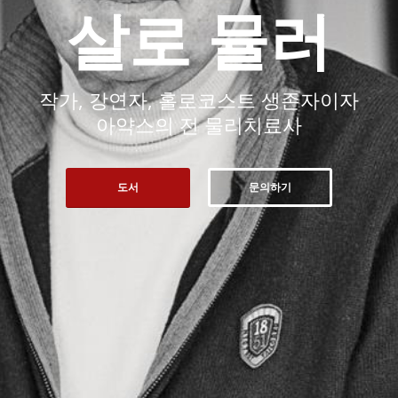
살로 뮬러
작가, 강연자, 홀로코스트 생존자이자
아약스의 전 물리치료사
도서
문의하기