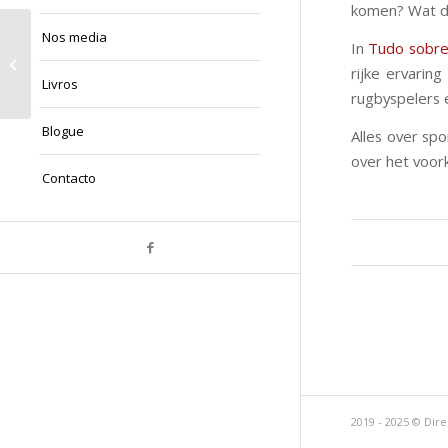
komen? Wat do
Nos media
In
Tudo sobre
Jazzy Jazz, a música no
rijke ervarin
seu melhor
Livros
rugbyspelers e
Blogue
Alles over sp
over het voor
Contacto
2019 - 2025 © Dire