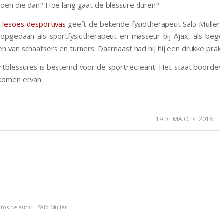
en die dan? Hoe lang gaat de blessure duren?
 lesões desportivas
geeft de bekende fysiotherapeut Salo Muller 
g opgedaan als sportfysiotherapeut en masseur bij Ajax, als beg
n van schaatsers en turners. Daarnaast had hij hij een drukke pra
ortblessures is bestemd voor de sportrecreant. Het staat boordevo
komen ervan.
19 DE MAIO DE 2018
itos de autor - Salo Muller