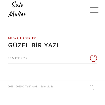
MEDYA
,
HABERLER
GÜZEL BIR YAZI
24 MAYIS 2012
<a
2019 - 2025 © Telif Hakkı - Salo Muller
bağlantı'>