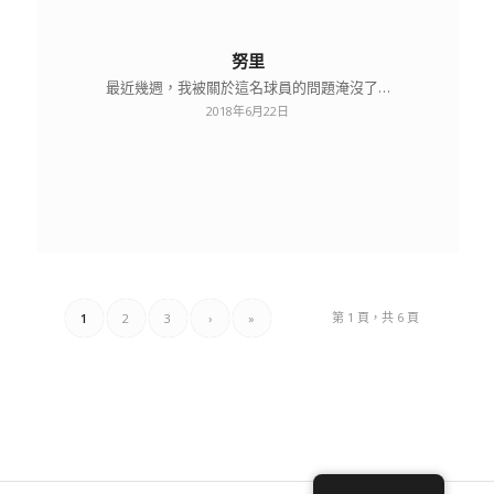
努里
最近幾週，我被關於這名球員的問題淹沒了…
2018年6月22日
第 1 頁，共 6 頁
1
2
3
›
»