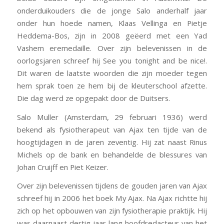
onderduikouders die de jonge Salo anderhalf jaar
onder hun hoede namen, Klaas Vellinga en Pietje
Heddema-Bos, zijn in 2008 geëerd met een Yad
Vashem eremedaille. Over zijn belevenissen in de
oorlogsjaren schreef hij
See you tonight and be nice!
.
Dit waren de laatste woorden die zijn moeder tegen
hem sprak toen ze hem bij de kleuterschool afzette.
Die dag werd ze opgepakt door de Duitsers.
Salo Muller (Amsterdam, 29 februari 1936) werd
bekend als fysiotherapeut van Ajax ten tijde van de
hoogtijdagen in de jaren zeventig. Hij zat naast Rinus
Michels op de bank en behandelde de blessures van
Johan Cruijff en Piet Keizer.
Over zijn belevenissen tijdens de gouden jaren van Ajax
schreef hij in 2006 het boek
My Ajax
. Na Ajax richtte hij
zich op het opbouwen van zijn fysiotherapie praktijk. Hij
was daarnaast dertig jaar lang hoofdredacteur van het