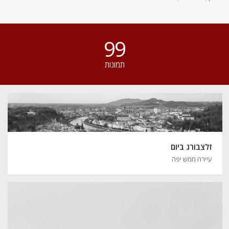
99
תמונות
זלצבורג ביום
עיירה ממש יפה