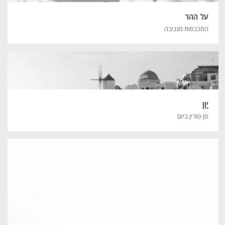
על ההר
התכנסות מגניבה
יָוָן
סן טורין ביום