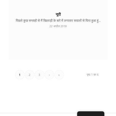
नूरी
पिछले कुछ सप्ताहों से मैं खिलाड़ी के बारे में लगातार सवालों से घिरा हुआ हूं...
22 अप्रैल 2018
पृष्ठ 1 का 6
1
2
3
›
»