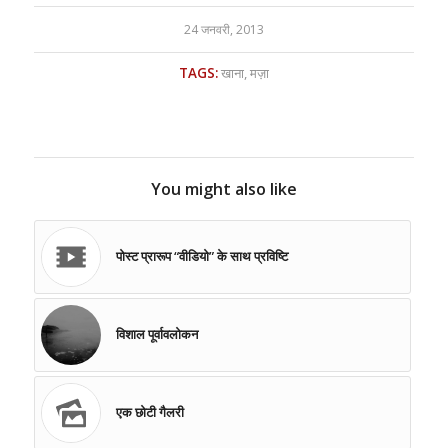
24 जनवरी, 2013
TAGS:
खाना
,
मज़ा
You might also like
पोस्ट प्रारूप “वीडियो” के साथ प्रविष्टि
विशाल पूर्वावलोकन
एक छोटी गैलरी