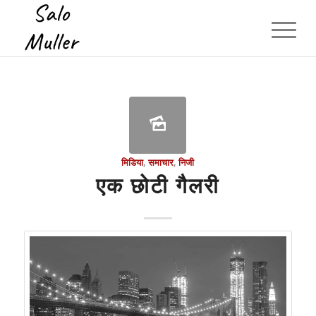
मिडिया
,
समाचार
,
निजी
एक छोटी गैलरी