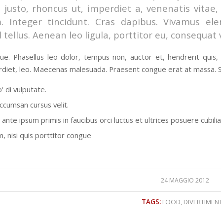
 justo, rhoncus ut, imperdiet a, venenatis vitae,
m. Integer tincidunt. Cras dapibus. Vivamus e
 tellus. Aenean leo ligula, porttitor eu, consequat 
e. Phasellus leo dolor, tempus non, auctor et, hendrerit quis, ni
diet, leo. Maecenas malesuada. Praesent congue erat at massa. Se
' di vulputate.
ccumsan cursus velit.
ante ipsum primis in faucibus orci luctus et ultrices posuere cubili
, nisi quis porttitor congue
24 MAGGIO 2012
TAGS:
FOOD
,
DIVERTIMEN