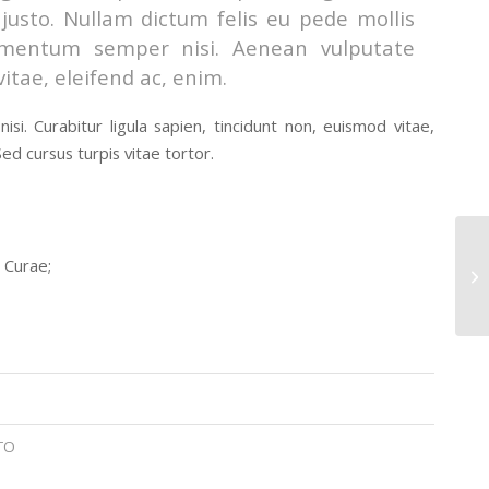
 justo. Nullam dictum felis eu pede mollis
lementum semper nisi. Aenean vulputate
vitae, eleifend ac, enim.
si. Curabitur ligula sapien, tincidunt non, euismod vitae,
d cursus turpis vitae tortor.
Qu
a Curae;
"L
TO