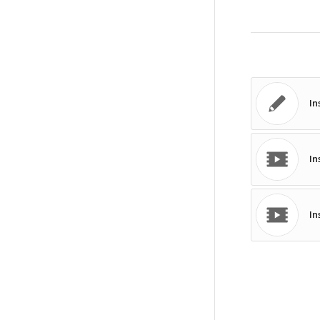
In
In
In