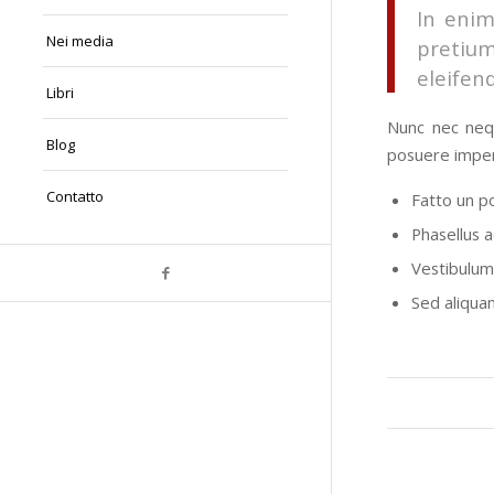
In enim
Nei media
pretiu
eleifend
Libri
Nunc nec nequ
Blog
posuere imper
Contatto
Fatto un po
Phasellus a
Vestibulum 
Sed aliquam