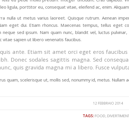
leo ligula, porttitor eu, consequat vitae, eleifend ac, enim. Aliquam 
erra nulla ut metus varius laoreet. Quisque rutrum. Aenean imperd
i. Nam eget dui. Etiam rhoncus. Maecenas tempus, tellus eget
m neque sed ipsum. Nam quam nunc, blandit vel, luctus pulvinar,
vitae sapien ut libero venenatis faucibus.
quis ante. Etiam sit amet orci eget eros faucibus t
bh. Donec sodales sagittis magna. Sed consequat
nunc, quis gravida magna mi a libero. Fusce vulput
rus quam, scelerisque ut, mollis sed, nonummy id, metus. Nullam a
12 FEBBRAIO 2014
TAGS:
FOOD
,
DIVERTIMEN