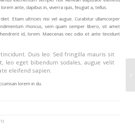
lorem ante, dapibus in, viverra quis, feugiat a, tellus.
iet. Etiam ultricies nisi vel augue. Curabitur ullamcorper
 condimentum rhoncus, sem quam semper libero, sit amet
 hendrerit id, lorem. Maecenas nec odio et ante tincidunt
incidunt. Duis leo. Sed fringilla mauris sit
, leo eget bibendum sodales, augue velit
ate eleifend sapien.
In
ccumsan lorem in du.
TO