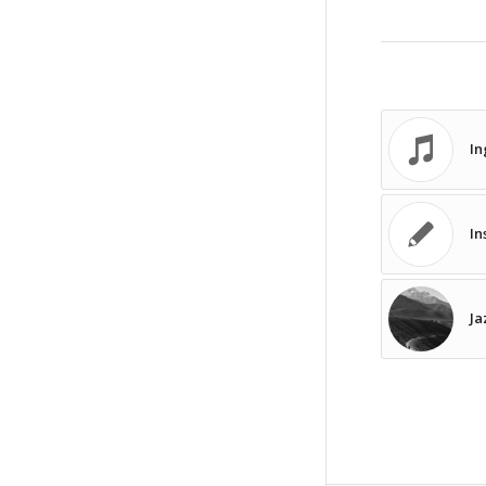
In
In
Ja