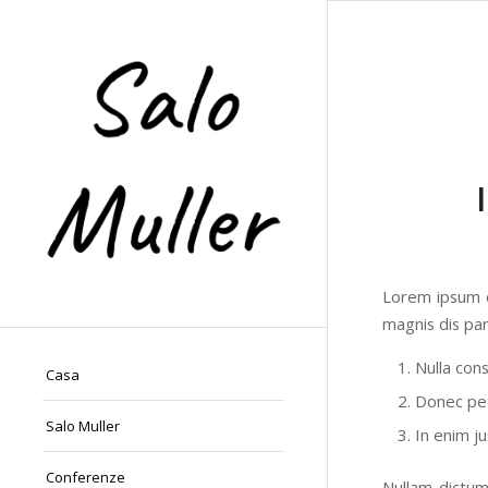
Lorem ipsum d
magnis dis par
Nulla con
Casa
Donec pede
Salo Muller
In enim ju
Conferenze
Nullam dictum