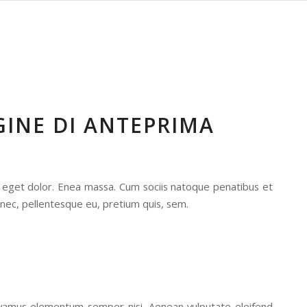
INE DI ANTEPRIMA
a eget dolor. Enea massa. Cum sociis natoque penatibus et
 nec, pellentesque eu, pretium quis, sem.
 Vivamus elementum semper nisi. Aenean vulputate eleifend