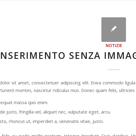
NOTIZIE
INSERIMENTO SENZA IMMAG
olor sit amet, consectetuer adipiscing elit. Enea commodo ligul
turient montes, nascetur ridiculus mus. Donec quam felis, ultricies
sequat massa quis enim.
 justo, fringilla vel, aliquet nec, vulputate eget, arcu.
sto, rhoncus ut, imperdiet a, venenatis vitae, justo.
 felis eu pede mollis pretium. Integer tincidunt. Cras dapibus.