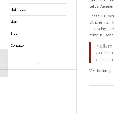
tellus. Aenean 
Nei media
Phasellus viv
Libri
ultricies nis
adipiscing se
Blog
tempus. Donec 
Nullam 
Contatto
amet ni
cursus 
Inserimento con formato post
"Video"
Vestibulum pu