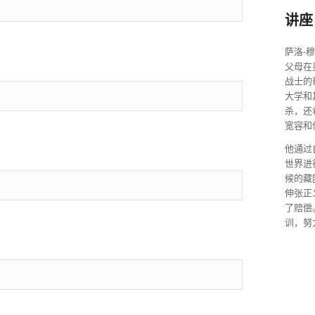
讲座
萨洛-
父母在
战士的
大学和
杀，还
宽容和
他通过
世界进
候的藏
伸张正
了赔偿
训，努