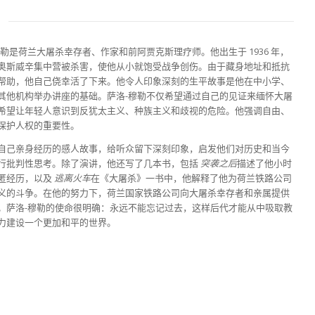
穆勒是荷兰大屠杀幸存者、作家和前阿贾克斯理疗师。他出生于 1936 年，
奥斯威辛集中营被杀害，使他从小就饱受战争创伤。由于藏身地址和抵抗
帮助，他自己侥幸活了下来。他令人印象深刻的生平故事是他在中小学、
其他机构举办讲座的基础。萨洛-穆勒不仅希望通过自己的见证来缅怀大屠
希望让年轻人意识到反犹太主义、种族主义和歧视的危险。他强调自由、
保护人权的重要性。
自己亲身经历的感人故事，给听众留下深刻印象，启发他们对历史和当今
行批判性思考。除了演讲，他还写了几本书，包括
突袭之后
描述了他小时
匿经历，以及
逃离火车
在《大屠杀》一书中，他解释了他为荷兰铁路公司
义的斗争。在他的努力下，荷兰国家铁路公司向大屠杀幸存者和亲属提供
。萨洛-穆勒的使命很明确：永远不能忘记过去，这样后代才能从中吸取教
力建设一个更加和平的世界。