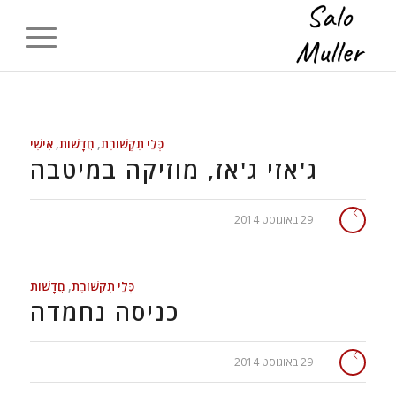
כְּלֵי תִקְשׁוֹרֶת
,
חֲדָשׁוֹת
,
אִישִׁי
ג'אזי ג'אז, מוזיקה במיטבה
29 באוגוסט 2014
כְּלֵי תִקְשׁוֹרֶת
,
חֲדָשׁוֹת
כניסה נחמדה
29 באוגוסט 2014