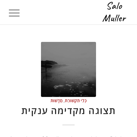
כְּלֵי תִקְשׁוֹרֶת
,
חֲדָשׁוֹת
תצוגה מקדימה ענקית