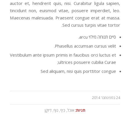
auctor et, hendrerit quis, nisi. Curabitur ligula sapien,
tincidunt non, euismod vitae, posuere imperdiet, leo.
Maecenas malesuada. Praesent congue erat at massa.
Sed cursus turpis vitae tortor.
סיים תנוחה מילוי arcu.
Phasellus accumsan cursus velit.
Vestibulum ante ipsum primis in faucibus orci luctus et
ultrices posuere cubilia Curae;
Sed aliquam, nisi quis porttitor congue
24 בספטמבר 2014
תגיות:
אוכל
,
כֵּיף
,
נוֹף
,
דְיוֹקָן