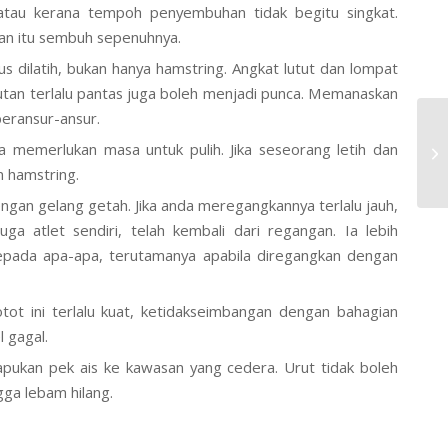
tau kerana tempoh penyembuhan tidak begitu singkat.
an itu sembuh sepenuhnya.
s dilatih, bukan hanya hamstring. Angkat lutut dan lompat
utan terlalu pantas juga boleh menjadi punca. Memanaskan
eransur-ansur.
a memerlukan masa untuk pulih. Jika seseorang letih dan
M
n hamstring.
engan gelang getah. Jika anda meregangkannya terlalu jauh,
uga atlet sendiri, telah kembali dari regangan. Ia lebih
ada apa-apa, terutamanya apabila diregangkan dengan
tot ini terlalu kuat, ketidakseimbangan dengan bahagian
l gagal.
apukan pek ais ke kawasan yang cedera. Urut tidak boleh
gga lebam hilang.