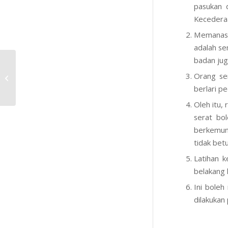
pasukan 
Kecederaa
Memanaska
adalah se
badan jug
Ini adalah siaran dengan jenis
Orang ser
siaran "Pautan"
berlari p
Oleh itu,
serat bol
berkemun
tidak betu
Latihan k
belakang 
Ini boleh
dilakukan