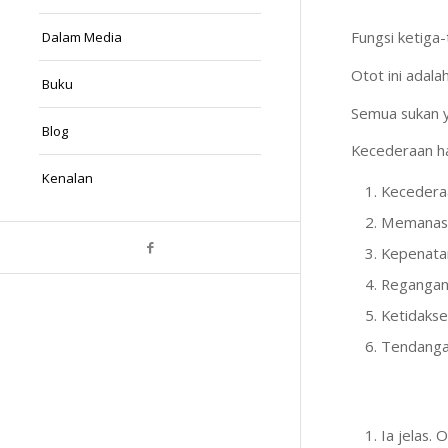
Fungsi ketiga-
Dalam Media
Otot ini adalah
Buku
Semua sukan y
Blog
Kecederaan ha
Kenalan
Kecederaa
Memanask
Kepenata
Regangan 
Ketidakse
Tendangan
Ia jelas.