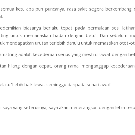
semua kes, apa pun puncanya, rasa sakit segera berkembang di
l.
edemikian biasanya berlaku tepat pada permulaan sesi latihan
ting untuk memanaskan badan dengan betul. Dan sebelum me
uk mendapatkan urutan terlebih dahulu untuk memastikan otot-oto
mstring adalah kecederaan serius yang mesti dirawat dengan bet
tan hilang dengan cepat, orang ramai menganggap kecederaan i
elalu: 'Lebih baik lewat seminggu daripada sehari awal'.
 saya yang seterusnya, saya akan menerangkan dengan lebih terpe