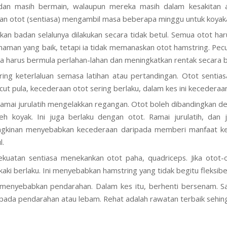
dan masih bermain, walaupun mereka masih dalam kesakitan a
n otot (sentiasa) mengambil masa beberapa minggu untuk koyak
n badan selalunya dilakukan secara tidak betul. Semua otot haru
naman yang baik, tetapi ia tidak memanaskan otot hamstring. Pec
a harus bermula perlahan-lahan dan meningkatkan rentak secara b
ing keterlaluan semasa latihan atau pertandingan. Otot sentias
ecut pula, kecederaan otot sering berlaku, dalam kes ini kecederaa
 ramai jurulatih mengelakkan regangan. Otot boleh dibandingkan d
eh koyak. Ini juga berlaku dengan otot. Ramai jurulatih, dan j
gkinan menyebabkan kecederaan daripada memberi manfaat kep
l.
ekuatan sentiasa menekankan otot paha, quadriceps. Jika otot-o
kaki berlaku. Ini menyebabkan hamstring yang tidak begitu fleksibe
 menyebabkan pendarahan. Dalam kes itu, berhenti bersenam. S
 pada pendarahan atau lebam. Rehat adalah rawatan terbaik sehin