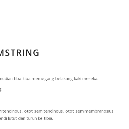
MSTRING
kemudian tiba-tiba memegang belakang kaki mereka.
g.
emitendinous, otot semitendinous, otot semimembranosius,
ndi lutut dan turun ke tibia.