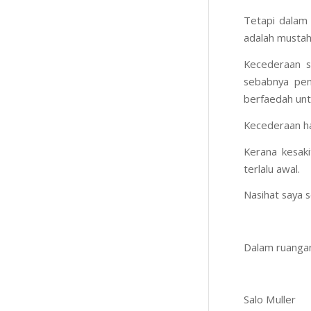
Tetapi dalam 
adalah mustahi
Kecederaan s
sebabnya pen
berfaedah unt
Kecederaan ha
Kerana kesaki
terlalu awal.
Nasihat saya s
Dalam ruangan
Salo Muller