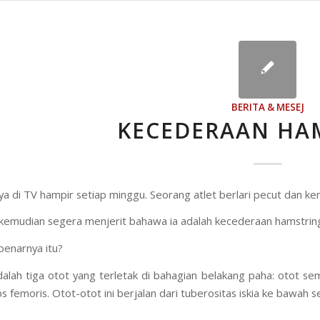
BERITA & MESEJ
KECEDERAAN HA
ya di TV hampir setiap minggu. Seorang atlet berlari pecut dan 
kemudian segera menjerit bahawa ia adalah kecederaan hamstrin
benarnya itu?
alah tiga otot yang terletak di bahagian belakang paha: otot s
s femoris. Otot-otot ini berjalan dari tuberositas iskia ke bawah se