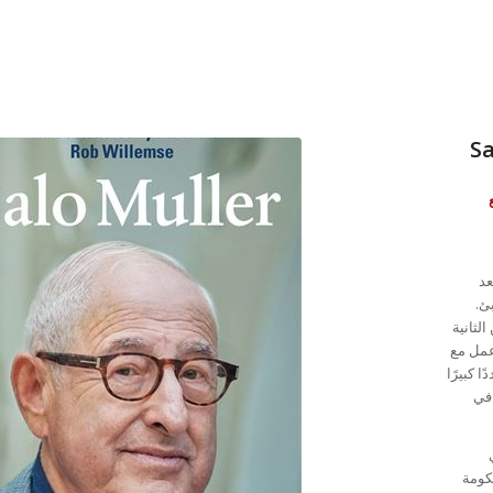
Sa
 العمر ستة أعوام بقسوة عن والديه في عام 1942 بعد
لثانية
عمل مع
 كبيرًا
 في
كومة