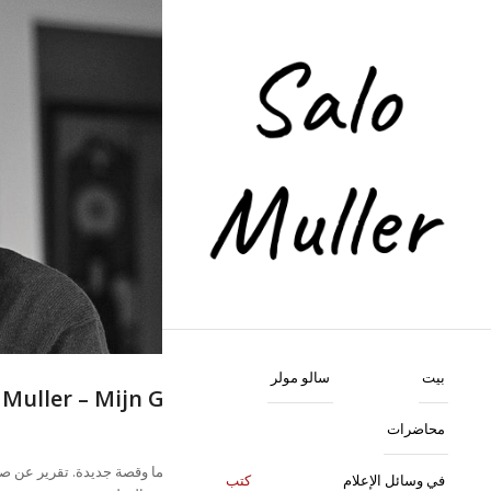
كتب
door Salo Muller
بيت
سالو مولر
 Muller – Mijn Geschiedenis
محاضرات
ملخص
غلاف ناعم، 344 صفحة، ثلاثية مع كتابين سبق نشرهما وقصة جديدة. تقرير عن 
في وسائل الإعلام
كتب