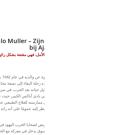
lo Muller – Zijn onderduikperiode, de jaren
bij Ajax en zijn strijd tegen de NS
"إن قصة حياة سالو مولر، مفجعة بقدر ما هي مليئة بالأمل، فهي مقنعة بشكل رائع
للقراءة."
كلوديا دي بريج
تم فصل سالو مولر البالغ من
مداهمة - وتم قتلهما في أوشفيتز في عام 1943. تأخذه رحلة البقاء إلى تسعة مخابئ.
إنه لأمر مثير للإعجاب كيف تمكن سالو مولر من تشكيل حياته بعد الحرب. في سن ا
والعشرين، بدأ حياته المهنية كأخصائي علاج طبيعي في نادي أياكس الكبير، حيث 
عظماء مثل رينوس ميشيلز ويوهان كرويف. يعالج في ممارسته للعلاج الطبيعي عددًا
من كبار الرياضيين والمشاهير الوطنيين (الدوليين). يُنظر إليه عمومًا على أنه رائد
مجال العلاج الطبيعي الرياضي.
في عام 2018، تمكنت سالو مولر من فرض خطة تعويض لضحايا الحرب اليهود في
السكك الحديدية الهولندية. وبعد هذا النجاح غير المسبوق يدخل في معركة مع الح