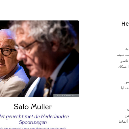
He
يدية
مناسبة،
ناسو.
 السكك
يس
حايا
ت
من
لمانيا