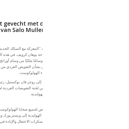
t gevecht met de Nederlandse Spoorwegen
van Salo Muller; de eenzame strijd van een
Holocaust-overlevende
مقدمة
تم يوم الجمعة الموافق 11 سبتمبر 2020 عرض كتاب "المعركة مع السكك الحد
الهولندية" للكاتب سالو مولر في دائرة خاصة في ساحة يوهان كرويف. في هذه ال
قلدت فيمكي هالسيما، عمدة أمستردام، سالو مولر وسامًا ملكيًا من وسام أورانج 
حصل على هذه الجائزة كمكافأة لجهوده في التفاوض بشأن التعويض الفردي من
الحديدية الهولندية كتعويض عن ترحيل NS لليهود أثناء الهولوكوست.
أثناء عرض الكتاب، قدم سالو مولر نسخة من الكتاب إلى روجر فان بوكستيل، رئ
شركة السكك الحديدية الهولندية وجوب كوهين، رئيس لجنة التعويضات الفردية لض
النقل في الحرب العالمية الثانية والسكك الحديدية الهولندية.
كتاب
بدأت كحملة صليبية شخصية وأصبحت مطالبة بالتعويض لجميع ضحايا الهولوكوس
الهولنديين الذين تم نقلهم بواسطة السكك الحديدية الهولندية إلى ويستربورك و
فيستربورك إلى الحدود الألمانية في طريقهم إلى معسكرات الاعتقال والإبادة في أ
وبولندا.