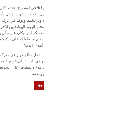
سالو مولر عنيد عندما يتعلق الأمر بإرث والديه اللذين قُتلا في أوشفيتز. عندما كان 
صغيرًا، اختبأ في عناوين مختلفة ونجا من الإرهاب النازي. لقد كتب عن ذلك في ذكر
الحربية: أراك الليلة وكن لطيفًا! تم القبض على والديه وترحيلهما وتوفيا في غرف ا
أوشفيتز-بيركيناو. وقد عانى أكثر من مائة ألف من الضحايا اليهود الهولنديين الآخر
نفس المصير في محتشد أوشفيتز أو سوبيبور أو أي معسكر آخر. وكان عليهم أن ي
تكاليف تذكرة القطار من السكك الحديدية الهولندية - ولم يحصلوا إلا على تذكرة 
فقط - أو تم الدفع لهم من الأصول اليهودية المنهوبة. أموال الدم؟
عندما قررت السكك الحديدية الفرنسية منح التعويض، دخل سالو مولر في معركة
السكك الحديدية الهولندية. وعلى الرغم من أنه اضطر في البداية إلى خوض المع
بمفرده، إلا أنه نجح في إجبار الجمعية الوطنية على الركوع والتفاوض على التعوي
الفردية لجميع الضحايا اليهود الناجين من المحرقة الهولندية.
te koop via bol.com