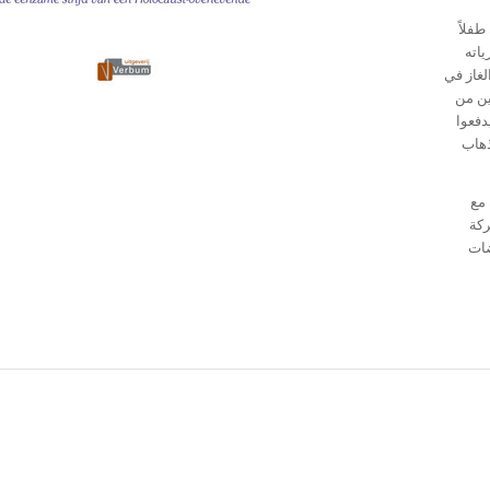
طفلاً
ياته
لغاز في
ين من
دفعوا
ذهاب
 مع
ركة
ضات