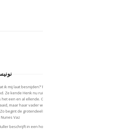
نونيس
 dat ik mij laat besnijden?’ Roosje wist het allemaal niet meer. Wat een
nd. Ze kende Henk nu ruim een jaar en op de eerste drie maanden
s het een en al ellende. Gelukkig was haar moeder een beetje
raaid, maar haar vader wilde nog steeds niets van haar en Henk
 Zo begint de grotendeels naoorlogse familiekroniek over de Joodse
e Nunes Vaz.
uller beschrijft in een hoog tempo de ups en downs van deze familie