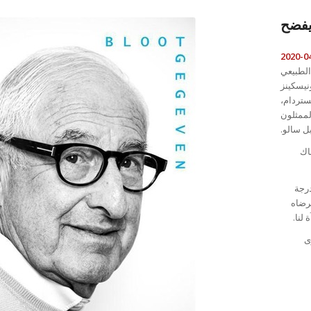
فضح
الطبيعي
نيسكينز
 به. أثناء تدريبه في شارع De Lairessestraat بأمستردام،
الممثلون
ل سالو.
اك
درجة
مرضاه
لنا.
ى