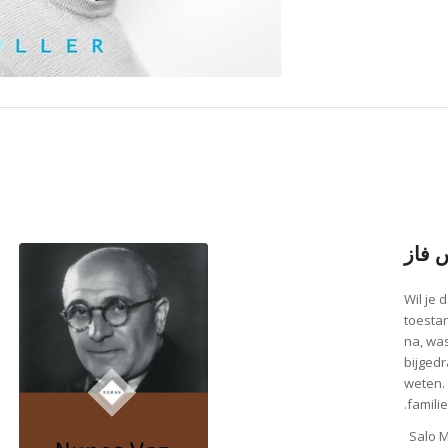
 فاز
‘Wil je
toesta
na, wa
bijged
weten.
famili
Salo M