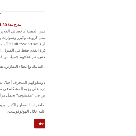
ي
متاح منذ 30-04-2020
كان سالو مولر شخصية معروفة خلال سنوات أياكس الذهبية كأخصائي العلاج 
الدائم للفريق الناجح. انتهى الأمر بلاعبي كرة القدم مثل كرويف وكيزر وسوارت و
على طاولة التدليك الخاصة
أحد أكثر الأماكن زيارةً في هولندا، لم يكن لاعبو كرة القدم فقط في المنزل. 
والفنانون، الذين يرافقون الفتيات والرجال بمسدس، تم علاجهم جميعًا من قب
"إن مهنة أخصائي العلاج الطبيعي لا تقتصر فقط على التدليك وإعطاء التمارين. هن
الكثير لذلك. ربما يكون الاستماع هو 60% من العلاج.
في هذا الكتاب، يصف مولر بالتفصيل شخصية مرضاه وسلوكهم المنحرف أحيانًا ب
كبيرة من الفهم والتسامح والرحمة. فهو لا يتمتع بالقدرة على رؤية المشكلة في 
فحسب، بل لديه عين مفتوحة للشخص بأكمله. القصص في "مكشوف" تحمل مرآة 
منذ تقاعده، سافر سالو في جميع أنحاء البلاد لإلقاء محاضرات للصغار والكبار، ورو
قصصًا عن كيفية تشكيل حياته بعد الاختباء وفقدان عائلته خلال الهولوكوست.
te koop via bol.com