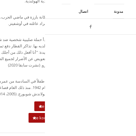
يهودي مختبئ. كشخص بالغ يتعامل مع السكك الحديدية الهولندية.
تأملات في تاريخ حياتي
مدونة
اتصال
في سن أكبر، ينظر سالو مولر إلى الماضي ويحتل مكانة بارزة في ماضي الحرب، ب
أحد الناجين من الهولوكوست. مات والديه ومعظم أفراد عائلته في أوشفيتز.
المعركة مع السكك الحديدية الهولندية
النضال الوحيد لأحد الناجين من الهولوكوست الذي بدأ حملة صليبية شخصية ضد 
السكك الحديدية الهولندية القوية والتي تم ترحيل والديه بها. تذاكر القطار دفع ثمن
المواطنون اليهود الذين أُخذ منهم كل شيء. مع العقيدة: "أنا أفعل ذلك من أجلك ي
وأبي!" أصبحت الحملة الصليبية الشخصية مطالبة بالتعويض عن الأضرار لجميع الض
الهولنديين وبلغت قيمتها الإجمالية خمسين مليون يورو. (نشرت سابقا 2020)
أراك الليلة وكن لطيفًا! ذكريات الحرب
آخر الكلمات التي سمعها سالو من والدته عندما كان طفلاً في السادسة من عمره
أوصلته إلى روضة الأطفال؛ في عام الحرب القاتلة عام 1942. منذ 
سالو في تسعة عناوين بعد أن تم إنقاذه من مشتل هولاندش شوبورج. (2005، 2014)
te koop via bol.com
te koop via Nobel Boeken