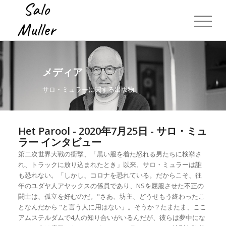
メディア
サロ・ミュラーに関する出版物
Het Parool - 2020年7月25日 - サロ・ミュ
ラー インタビュー
第二次世界大戦の衝撃、「黒い服を着た怒れる男たちに検挙さ
れ、トラックに放り込まれたとき」以来、サロ・ミュラーは誰
も恐れない。「しかし、コロナを恐れている。だからこそ、往
年のユダヤ人アヤックスの係員であり、NSを屈服させた不正の
闘士は、孤立を好むのだ。"さあ、坊主、どうせもう終わったこ
となんだから "と言う人に用はない」。そうか？たまたま、ここ
アムステルダムで4人の知り合いがいるんだが、彼らは夢中にな