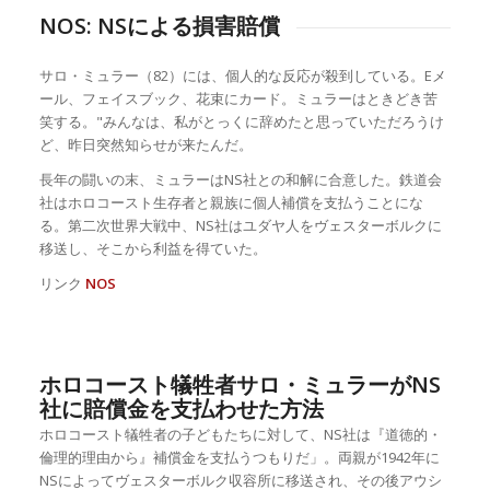
NOS: NSによる損害賠償
サロ・ミュラー（82）には、個人的な反応が殺到している。Eメ
ール、フェイスブック、花束にカード。ミュラーはときどき苦
笑する。"みんなは、私がとっくに辞めたと思っていただろうけ
ど、昨日突然知らせが来たんだ。
長年の闘いの末、ミュラーはNS社との和解に合意した。鉄道会
社はホロコースト生存者と親族に個人補償を支払うことにな
る。第二次世界大戦中、NS社はユダヤ人をヴェスターボルクに
移送し、そこから利益を得ていた。
リンク
NOS
ホロコースト犠牲者サロ・ミュラーがNS
社に賠償金を支払わせた方法
ホロコースト犠牲者の子どもたちに対して、NS社は『道徳的・
倫理的理由から』補償金を支払うつもりだ」。両親が1942年に
NSによってヴェスターボルク収容所に移送され、その後アウシ