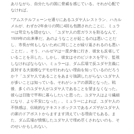
ありながら、自分たちの国に脅威を感じている。それが心配で
なければ。
"アムステルフェーンセ通りにあるユダヤ人レストラン、ハカル
メルが、わずか2年余りの間に4回も包囲されたことに、ミュラ
ーは苛立ちを隠せない。「ユダヤ人の窓ガラスを割るなんて、
1939年の出来事だ。あのようなことが起こるのは悪いことだ
し、市長が何もしないために同じことが繰り返されるのも悪い
ことだ」。そう、ハルゼマは一度夕食に行き、彼女も反省して
いることを示した。しかし、彼女はそのビジネスを守り、監視
しなければならない。ミュラーは、ダム広場で反ユダヤ主義に
反対する大規模なデモが行われない理由を知っているのだろう
か？「ユダヤ人であることをあまり強調したがらないユダヤ人
が多いことは知っている。それがショアの原因となった。戦
後、多くのユダヤ人がユダヤ人であることを望まなくなった。
彼らは日陰で平和に暮らしたいと思った。ユダヤ人はより繊細
になり、より不安になった」。ミュラーによれば、ユダヤ人の
不快感は、伝統的なテキストボックスであるメズザがユダヤ人
の家のドアポストからますます消えている理由でもある。ま
た、ダム広場が憤慨したユダヤ人で埋め尽くされないのも、そ
のせいかもしれない。