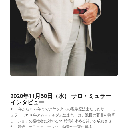
2020年11月30日（水） サロ・ミュラー
インタビュー
1960年から1972年までアヤックスの理学療法士だったサロ・ミ
ュラー（1936年アムステルダム生まれ）は、数冊の著書を執筆
し、ショアの犠牲者に対するNS補償を求める闘いを成功させ
た。最近、オラニエ・ナッソー勲章の士官に昇格。