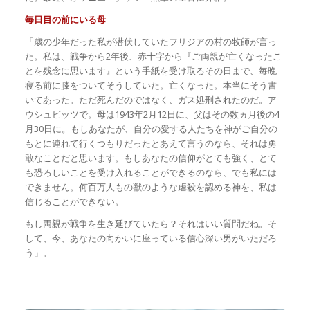
毎日目の前にいる母
「歳の少年だった私が潜伏していたフリジアの村の牧師が言っ
た。私は、戦争から2年後、赤十字から『ご両親が亡くなったこ
とを残念に思います』という手紙を受け取るその日まで、毎晩
寝る前に膝をついてそうしていた。亡くなった。本当にそう書
いてあった。ただ死んだのではなく、ガス処刑されたのだ。ア
ウシュビッツで。母は1943年2月12日に、父はその数ヵ月後の4
月30日に。もしあなたが、自分の愛する人たちを神がご自分の
もとに連れて行くつもりだったとあえて言うのなら、それは勇
敢なことだと思います。もしあなたの信仰がとても強く、とて
も恐ろしいことを受け入れることができるのなら、でも私には
できません。何百万人もの獣のような虐殺を認める神を、私は
信じることができない。
もし両親が戦争を生き延びていたら？それはいい質問だね。そ
して、今、あなたの向かいに座っている信心深い男がいただろ
う」。