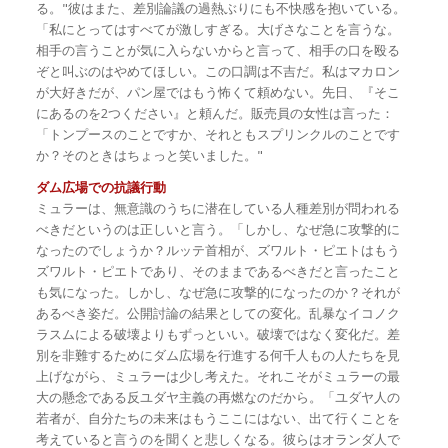
る。"彼はまた、差別論議の過熱ぶりにも不快感を抱いている。
「私にとってはすべてが激しすぎる。大げさなことを言うな。
相手の言うことが気に入らないからと言って、相手の口を殴る
ぞと叫ぶのはやめてほしい。この口調は不吉だ。私はマカロン
が大好きだが、パン屋ではもう怖くて頼めない。先日、『そこ
にあるのを2つください』と頼んだ。販売員の女性は言った：
「トンプースのことですか、それともスプリンクルのことです
か？そのときはちょっと笑いました。"
ダム広場での抗議行動
ミュラーは、無意識のうちに潜在している人種差別が問われる
べきだというのは正しいと言う。「しかし、なぜ急に攻撃的に
なったのでしょうか？ルッテ首相が、ズワルト・ピエトはもう
ズワルト・ピエトであり、そのままであるべきだと言ったこと
も気になった。しかし、なぜ急に攻撃的になったのか？それが
あるべき姿だ。公開討論の結果としての変化。乱暴なイコノク
ラスムによる破壊よりもずっといい。破壊ではなく変化だ。差
別を非難するためにダム広場を行進する何千人もの人たちを見
上げながら、ミュラーは少し考えた。それこそがミュラーの最
大の懸念である反ユダヤ主義の再燃なのだから。「ユダヤ人の
若者が、自分たちの未来はもうここにはない、出て行くことを
考えていると言うのを聞くと悲しくなる。彼らはオランダ人で