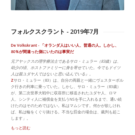
フォルクスクラント - 2019年7月
De Volkskrant - 「オランダ人はいい人、普通の人。しかし、
80％が間違った側にいたのは事実だ
元アヤックスの理学療法士であるサロ・ミュラー（83歳）は、
幼少の頃、ホストファミリーに身を寄せていた。今でもドイツ
人は親ユダヤ人ではないと思い込んでいる』。
Z
サロ・ミュラー（83）は、自分の両親と一緒にヴェスターボル
ク行きの列車に乗っていた。しかし、サロ・ミュラー（83歳）
が、第二次世界大戦中に収容所に移送されたユダヤ人、ロマ
人、シンティ人に補償金を支払うNSを手に入れるまで、通い続
けたのはそのためではない。私はマムシです。何かが欲しけれ
ば、私は輪をくぐり抜ける。不当な罰金の場合は、裁判も起こ
します」。
もっと読む