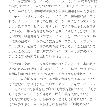
って、今は病気になっている」。ミュラーは、"この特別な時代
の混乱 "について、自分の人生について、THE人生について、そ
して50年にわたる理学療法の実践から得た物語を集めた改訂版
『Exposed（さらけ出された）』について、積極的に語ってく
れる。ミュラー：「会うのは構わないが、家には入ってくるな
よ」。妻のコニーと彼は、息子と娘、それに孫たちさえも遠ざ
けている。「彼らを抱きしめること以上に望むことはない。私
は84歳で、喘息持ちなんです」。ミュラーは、ブイテンフェル
トにある彼のアパートの近くにあるギースブレヒト・ファン・
エームステル公園で、その恩恵を受けている。「ここは静かで
いいところだよ。「君は片方のベンチ、僕はもう片方のベン
チ。ここで何時間でも話していられるよ」。
子供の頃、突然に自由を完全に奪われた男にとって、家に閉じ
込められるのは恐怖に違いない。「しかし、私はこのコロナの
時間を戦争と結びつけてはいない。あれは大きな恐怖だった。
ミュラーを心配させるのは、不規則で危険なウイルスのせいだ
けではない。サロはまた、コロナ・アプローチをオーバーシュ
ートしている "行き過ぎた政府 "にも危惧を抱いている。「あま
りにも多くのルールが公布され、民主主義を侵食している。こ
うしなければならない、ああすることはもう許されない、とい
うのが多すぎる。自由があまりにも強調的に抑制されてい