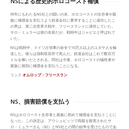
NSによる歴史的ホロコースト補償
何年にもわたるNS社との闘いの末、ホロコーストの生存者や親
族に補償金を支払うよう鉄道会社に要求することに成功したこ
の男は、第二次世界大戦中、フリースラントに潜伏していた。
サロ・ミュラーは彼の名前だが、戦時中はジャピエと呼ばれて
いた。
NSは戦時中、ドイツ占領軍の命令で10万人以上のユダヤ人を輸
送した。彼らは強制収容所で死んだ。鉄道会社はこれで数百万
ドルを稼いだとされる。同社は今後、ホロコーストの犠牲者や
親族に個別に補償金を支払うことになる。
リンク
オムロップ・フリースラン
NS、損害賠償を支払う
NSはホロコースト生存者と親族に初めて補償金を支払うことに
なった。この決定は、アウシュビッツで両親を殺害されたサ
ロ・ミュラーさん（82）とNS社との間の紛争を受けたものであ