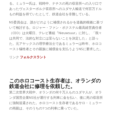
る。ミュラー氏は、戦時中、ナチスの死の収容所への入り口で
あったヴェスターボルク収容所へのユダヤ人輸送で何百万ドル
もの利益を得ていたとして、鉄道会社を非難している。
NS委員会は、誰がどのように補償されるかを道義的根拠に基づ
いて検討する。ロジャー・ファン・ボクステル最高経営責任者
（CEO）は火曜日、テレビ番組『Nieuwsuur』に対し、「我々
は共同で、法的な対立には至らないことを決定した」と語っ
た。元アヤックスの理学療法士であるミュラーは昨年、ホロコ
ースト犠牲者とその親族に補償金を支払うようNSに要求した。
リンク
フォルクスラント
このホロコースト生存者は、オランダの
鉄道会社に修理を依頼した。
第二次世界大戦中、オランダの何十万人ものユダヤ人が、オラ
ンダ国営企業NS社が運行する列車に金を払い、後に死の収容所
に強制送還された。ホロコースト生存者であるサロ・ミュラー
の両親は、そのうちの1つの列車に乗っていた。