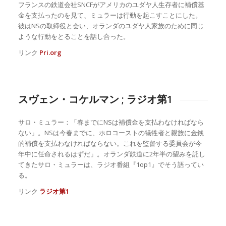
フランスの鉄道会社SNCFがアメリカのユダヤ人生存者に補償基
金を支払ったのを見て、ミュラーは行動を起こすことにした。
彼はNSの取締役と会い、オランダのユダヤ人家族のために同じ
ような行動をとることを話し合った。
リンク
Pri.org
スヴェン・コケルマン ; ラジオ第1
サロ・ミュラー：「春までにNSは補償金を支払わなければなら
ない」。NSは今春までに、ホロコーストの犠牲者と親族に金銭
的補償を支払わなければならない。これを監督する委員会が今
年中に任命されるはずだ」。オランダ鉄道に2年半の望みを託し
てきたサロ・ミュラーは、ラジオ番組『1op1』でそう語ってい
る。
リンク
ラジオ第1