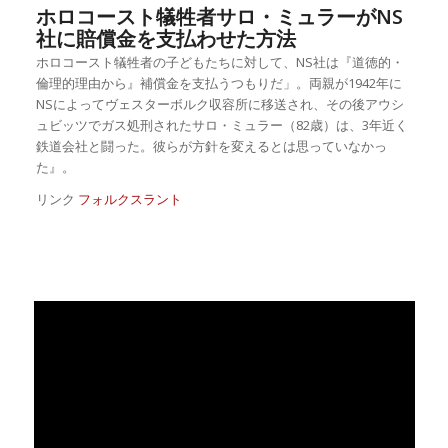
ホロコースト犠牲者サロ・ミュラーがNS
社に賠償金を支払わせた方法
ホロコースト犠牲者の子どもたちに対して、NS社は『道徳的・
倫理的理由から』補償金を支払うつもりだ」。両親が1942年に
NSによってヴェスターボルク収容所に移送され、その後アウシ
ュビッツでガス処刑されたサロ・ミュラー（82歳）は、3年近く
鉄道会社と闘った。彼らが方針を変えるとは思っていなかっ
た』。
リンク
フォルクスラント